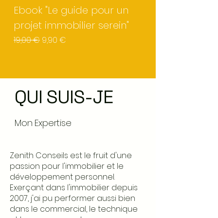
Ebook "Le guide pour un
projet immobilier serein"
Prix original
Prix promotionnel
19,00 €
9,90 €
QUI SUIS-JE
Mon Expertise
Zenith Conseils est le fruit d'une
passion pour l'immobilier et le
développement personnel.
Exerçant dans l'immobilier depuis
2007, j'ai pu performer aussi bien
dans le commercial, le technique