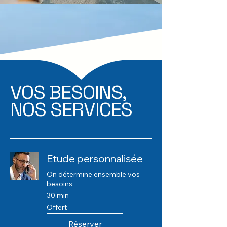
VOS BESOINS,
NOS SERVICES
Etude personnalisée
On détermine ensemble vos
besoins
30 min
Offert
Offert
Réserver