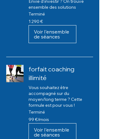
Envie d'investir ? On trouve
ensemble des solutions
Terminé
1 290
1 290 €
euros
Voir l'ensemble
de séances
forfait coaching
illimité
Vous souhaitez être
accompagné sur du
moyen/long terme ? Cette
formule est pour vous !
Terminé
99
99 €/mois
euros/mois
Voir l'ensemble
de séances